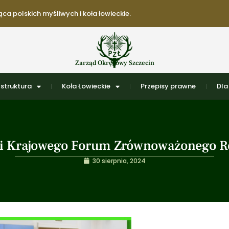
ca polskich myśliwych i koła łowieckie.
Zarząd Okręgowy Szczecin
struktura
Koła Łowieckie
Przepisy prawne
Dla
cji Krajowego Forum Zrównoważonego R
30 sierpnia, 2024