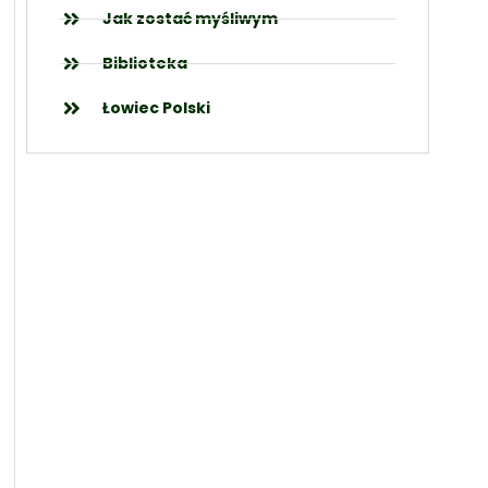
Jak zostać myśliwym
Biblioteka
Łowiec Polski