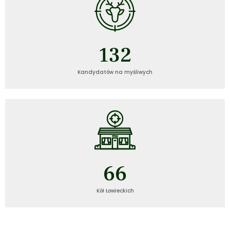
132
Kandydatów na myśliwych
67
Kół Łowieckich