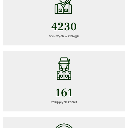
4230
Myśliwych w Okręgu
161
Polujących kobiet