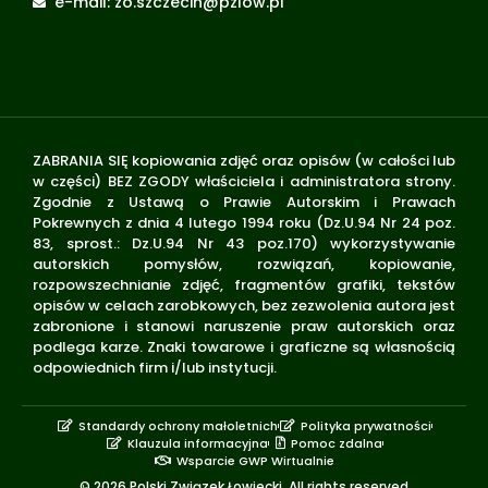
e-mail: zo.szczecin@pzlow.pl
ZABRANIA SIĘ kopiowania zdjęć oraz opisów (w całości lub
w części) BEZ ZGODY właściciela i administratora strony.
Zgodnie z Ustawą o Prawie Autorskim i Prawach
Pokrewnych z dnia 4 lutego 1994 roku (Dz.U.94 Nr 24 poz.
83, sprost.: Dz.U.94 Nr 43 poz.170) wykorzystywanie
autorskich pomysłów, rozwiązań, kopiowanie,
rozpowszechnianie zdjęć, fragmentów grafiki, tekstów
opisów w celach zarobkowych, bez zezwolenia autora jest
zabronione i stanowi naruszenie praw autorskich oraz
podlega karze. Znaki towarowe i graficzne są własnością
odpowiednich firm i/lub instytucji.
Standardy ochrony małoletnich
Polityka prywatności
Klauzula informacyjna
Pomoc zdalna
Wsparcie GWP Wirtualnie
© 2026 Polski Związek Łowiecki. All rights reserved