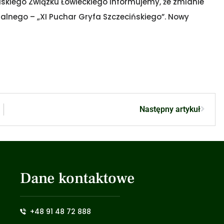
skiego Związku Łowieckiego informujemy, że zmianie
ralnego – „XI Puchar Gryfa Szczecińskiego”. Nowy
Następny artykuł
Dane kontaktowe
+48 91 48 72 888