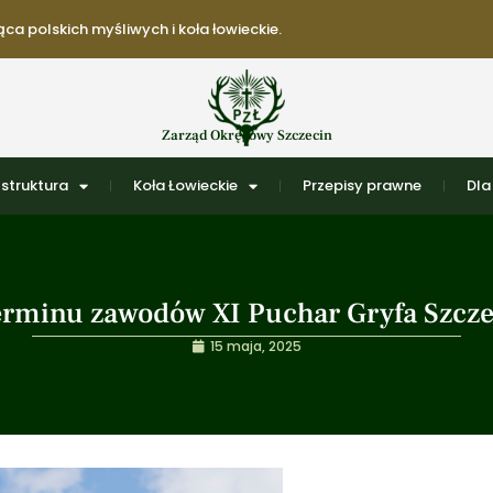
ca polskich myśliwych i koła łowieckie.
Zarząd Okręgowy Szczecin
struktura
Koła Łowieckie
Przepisy prawne
Dla
erminu zawodów XI Puchar Gryfa Szcze
15 maja, 2025