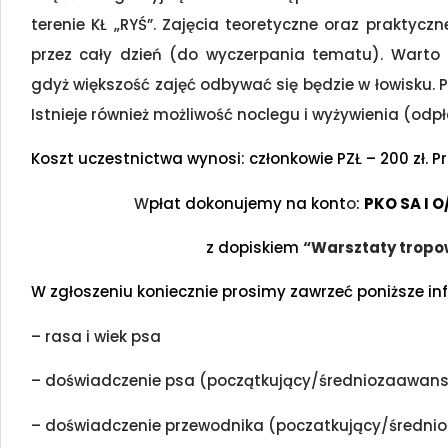
terenie KŁ „RYŚ”. Zajęcia teoretyczne oraz prakty
przez cały dzień (do wyczerpania tematu). Warto
gdyż większość zajęć odbywać się będzie w łowisku. 
Istnieje również możliwość noclegu i wyżywienia (odp
Koszt uczestnictwa wynosi: członkowie PZŁ – 200 zł. 
W
płat dokonujemy na kont
o
:
PKO SA I O
z dopiskiem
“Warsztaty tropo
W zgłoszeniu koniecznie prosimy zawrzeć poniższe in
– rasa i wiek psa
– doświadczenie psa (początkujący/średniozaawa
– doświadczenie przewodnika (poczatkujący/średn