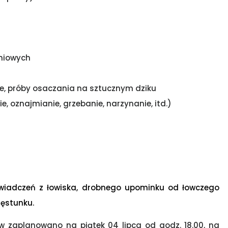
niowych
, próby osaczania na sztucznym dziku
 oznajmianie, grzebanie, narzynanie, itd.)
wiadczeń z łowiska, drobnego upominku od łowczego
zęstunku.
 zaplanowano na piątek 04 lipca od godz. 18.00, na