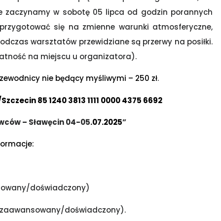
czne zaczynamy w sobotę 05 lipca od godzin porannych
 przygotować się na zmienne warunki atmosferyczne,
Podczas warsztatów przewidziane są przerwy na posiłki.
łatność na miejscu u organizatora).
Przewodnicy nie będący myśliwymi – 250 zł
.
/Szczecin 85 1240 3813 1111 0000 4375 6692
wców – Sławęcin 04-05
.07.2025
”
formacje:
nsowany/doświadczony)
iozaawansowany/doświadczony).