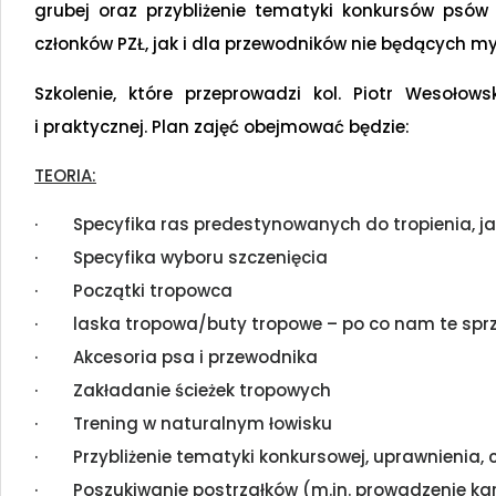
grubej oraz przybliżenie tematyki konkursów psó
członków PZŁ, jak i dla przewodników nie będących my
Szkolenie, które przeprowadzi kol. Piotr Wesołows
i praktycznej. Plan zajęć obejmować będzie:
TEORIA:
· Specyfika ras predestynowanych do tropienia, jak
· Specyfika wyboru szczenięcia
· Początki tropowca
· laska tropowa/buty tropowe – po co nam te spr
· Akcesoria psa i przewodnika
· Zakładanie ścieżek tropowych
· Trening w naturalnym łowisku
· Przybliżenie tematyki konkursowej, uprawnienia, c
· Poszukiwanie postrzałków (m.in. prowadzenie kar