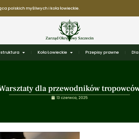
ca polskich myśliwych i koła łowieckie.
Zarząd Okręgowy Szczecin
struktura
Koła Łowieckie
Przepisy prawne
Dla
Warsztaty dla przewodników tropowcó
13 czerwca, 2025