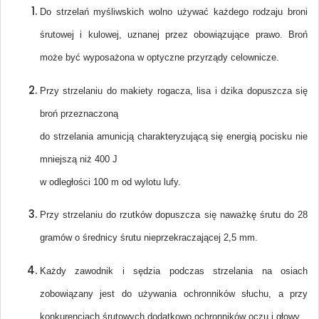
Do strzelań myśliwskich wolno używać każdego rodzaju broni
śrutowej i kulowej, uznanej przez obowiązujące prawo. Broń
może być wyposażona w optyczne przyrządy celownicze.
Przy strzelaniu do makiety rogacza, lisa i dzika dopuszcza się
broń przeznaczoną
do strzelania amunicją charakteryzującą się energią pocisku nie
mniejszą niż 400 J
w odległości 100 m od wylotu lufy.
Przy strzelaniu do rzutków dopuszcza się naważkę śrutu do 28
gramów o średnicy śrutu nieprzekraczającej 2,5 mm.
Każdy zawodnik i sędzia podczas strzelania na osiach
zobowiązany jest do używania ochronników słuchu, a przy
konkurencjach śrutowych dodatkowo ochronników oczu i głowy.