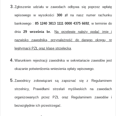
Zgłoszenie udziału w zawodach odbywa się poprzez wpłatę
wpisowego w wysokości
300 zł
na nasz numer rachunku
bankowego :
85 1240 3813 1111 0000 4375 6692
, w terminie do
dnia
29 września br.
Na przelewie należy podać imię i
nazwisko zawodnika, przynależność do danego okręgu, nr
legitymacji PZŁ oraz klasę strzelecką
.
Warunkiem rejestracji zawodnika w sekretariacie zawodów jest
okazanie potwierdzenia wniesienia opłaty wpisowego.
Zawodnicy zobowiązani są zapoznać się z Regulaminem
strzelnicy, Prawidłami strzelań myśliwskich na zawodach
organizowanych przez PZŁ oraz Regulaminem zawodów i
bezwzględnie ich przestrzegać.