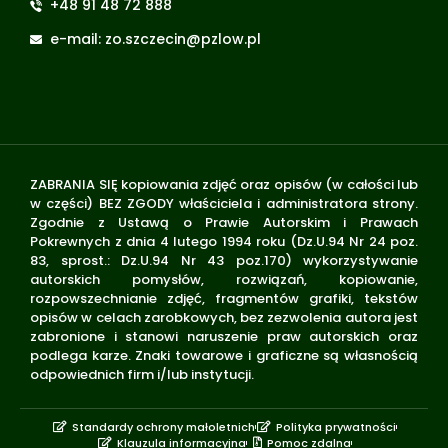
+48 91 48 72 888
e-mail: zo.szczecin@pzlow.pl
ZABRANIA SIĘ kopiowania zdjęć oraz opisów (w całości lub
w części) BEZ ZGODY właściciela i administratora strony.
Zgodnie z Ustawą o Prawie Autorskim i Prawach
Pokrewnych z dnia 4 lutego 1994 roku (Dz.U.94 Nr 24 poz.
83, sprost.: Dz.U.94 Nr 43 poz.170) wykorzystywanie
autorskich pomysłów, rozwiązań, kopiowanie,
rozpowszechnianie zdjęć, fragmentów grafiki, tekstów
opisów w celach zarobkowych, bez zezwolenia autora jest
zabronione i stanowi naruszenie praw autorskich oraz
podlega karze. Znaki towarowe i graficzne są własnością
odpowiednich firm i/lub instytucji.
Standardy ochrony małoletnich
Polityka prywatności
Klauzula informacyjna
Pomoc zdalna