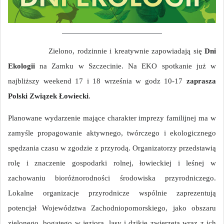
Zielono, rodzinnie i kreatywnie zapowiadają się
Dni
Ekologii
na Zamku w Szczecinie. Na EKO spotkanie już w
najbliższy weekend 17 i 18 września w godz 10-17
zaprasza
Polski Związek Łowiecki
.
Planowane wydarzenie mające charakter imprezy fam
ilijnej ma w
zamyśle propagowanie aktywnego, twórczego i ekologicznego
spędzania czasu w zgodzie z przyrodą. Organizatorzy przedstawią
rolę i znaczenie gospodarki rolnej, łowieckiej i leśnej w
zachowaniu bioróżnorodności środowiska przyrodniczego.
Lokalne organizacje przyrodnicze wspólnie zaprezentują
potencjał Województwa Zachodniopomorskiego, jako obszaru
zielonego
, bogatego w jeziora, lasy i dzikie zwierzęta wraz z ich